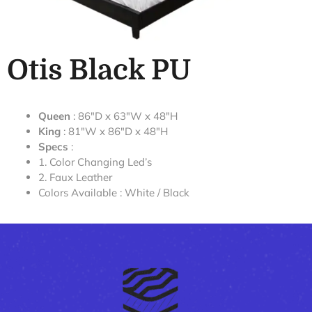
Otis Black PU
Queen
: 86″D x 63″W x 48″H
King
: 81″W x 86″D x 48″H
Specs
:
1. Color Changing Led’s
2. Faux Leather
Colors Available : White / Black