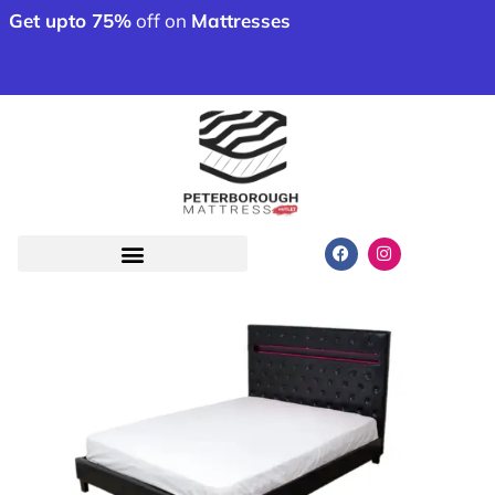
Get upto 75%
off on
Mattresses